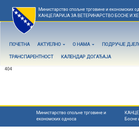
Министарство спољне трговине и економских о
КАНЦЕЛАРИЈА ЗА ВЕТЕРИНАРСТВО БОСНЕ И Х
ПОЧЕТНА
АКТУЕЛНО
О НАМА
ПОДРУЧЈЕ ДЈЕ
ТРАНСПАРЕНТНОСТ
КАЛЕНДАР ДОГАЂАЈА
404
Садржај не постоји
Садржај коју тражите не постоји.
Назад на почетну
.
Министарство спољне трговине и
КАНЦЕ
економских односа
Босне 