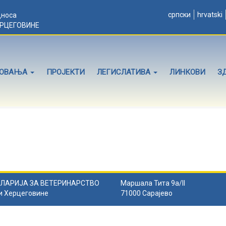
српски
hrvatski
дноса
ЕРЦЕГОВИНЕ
ЛОВАЊА
ПРОЈЕКТИ
ЛЕГИСЛАТИВА
ЛИНКОВИ
З
ЛАРИЈА ЗА ВЕТЕРИНАРСТВО
Маршала Тита 9а/II
и Херцеговине
71000 Сарајево