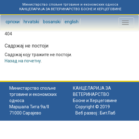
Министарство спољне трговине и економских односа
КАНЦЕЛАРИЈА ЗА ВЕТЕРИНАРСТВО БОСНЕ И ХЕРЦЕГОВИНЕ
српски
hrvatski
bosanski
english
Toggl
naviga
404
Садржај не постоји
Садржај коју тражите не постоји.
Назад на почетну
.
Министарство спољне
КАНЦЕЛАРИЈА ЗА
трговине и економских
ВЕТЕРИНАРСТВО
односа
Босне и Херцеговине
Маршала Тита 9а/II
Copyright © 2019
71000 Сарајево
Веб развој :
БитЛаб