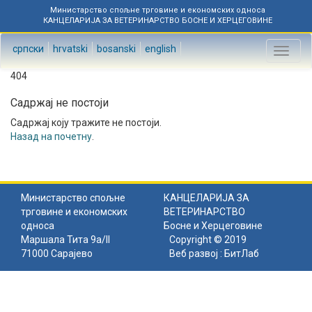
Министарство спољне трговине и економских односа
КАНЦЕЛАРИЈА ЗА ВЕТЕРИНАРСТВО БОСНЕ И ХЕРЦЕГОВИНЕ
српски
hrvatski
bosanski
english
Toggl
naviga
404
Садржај не постоји
Садржај коју тражите не постоји.
Назад на почетну
.
Министарство спољне
КАНЦЕЛАРИЈА ЗА
трговине и економских
ВЕТЕРИНАРСТВО
односа
Босне и Херцеговине
Маршала Тита 9а/II
Copyright © 2019
71000 Сарајево
Веб развој :
БитЛаб