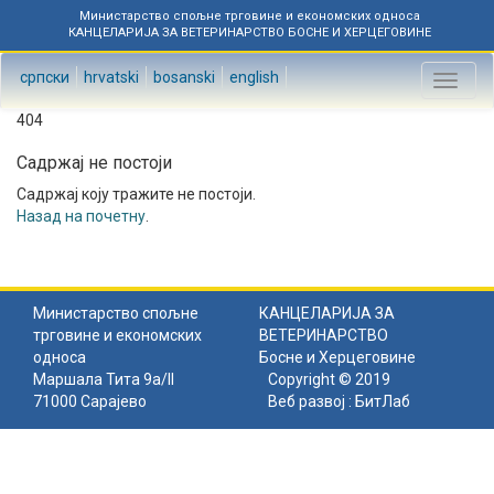
Министарство спољне трговине и економских односа
КАНЦЕЛАРИЈА ЗА ВЕТЕРИНАРСТВО БОСНЕ И ХЕРЦЕГОВИНЕ
српски
hrvatski
bosanski
english
Toggl
naviga
404
Садржај не постоји
Садржај коју тражите не постоји.
Назад на почетну
.
Министарство спољне
КАНЦЕЛАРИЈА ЗА
трговине и економских
ВЕТЕРИНАРСТВО
односа
Босне и Херцеговине
Маршала Тита 9а/II
Copyright © 2019
71000 Сарајево
Веб развој :
БитЛаб