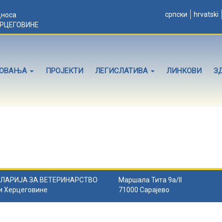
српски
hrvatski
дноса
ЕРЦЕГОВИНЕ
ЛОВАЊА
ПРОЈЕКТИ
ЛЕГИСЛАТИВА
ЛИНКОВИ
З
ЛАРИЈА ЗА ВЕТЕРИНАРСТВО
Маршала Тита 9а/II
и Херцеговине
71000 Сарајево