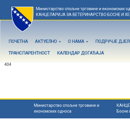
Министарство спољне трговине и економских о
КАНЦЕЛАРИЈА ЗА ВЕТЕРИНАРСТВО БОСНЕ И Х
ПОЧЕТНА
АКТУЕЛНО
О НАМА
ПОДРУЧЈЕ ДЈЕ
ТРАНСПАРЕНТНОСТ
КАЛЕНДАР ДОГАЂАЈА
404
Садржај не постоји
Садржај коју тражите не постоји.
Назад на почетну
.
Министарство спољне трговине и
КАНЦЕ
економских односа
Босне 