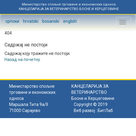
Министарство спољне трговине и економских односа
КАНЦЕЛАРИЈА ЗА ВЕТЕРИНАРСТВО БОСНЕ И ХЕРЦЕГОВИНЕ
српски
hrvatski
bosanski
english
Toggl
naviga
404
Садржај не постоји
Садржај коју тражите не постоји.
Назад на почетну
.
Министарство спољне
КАНЦЕЛАРИЈА ЗА
трговине и економских
ВЕТЕРИНАРСТВО
односа
Босне и Херцеговине
Маршала Тита 9а/II
Copyright © 2019
71000 Сарајево
Веб развој :
БитЛаб