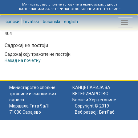
Министарство спољне трговине и економских односа
КАНЦЕЛАРИЈА ЗА ВЕТЕРИНАРСТВО БОСНЕ И ХЕРЦЕГОВИНЕ
српски
hrvatski
bosanski
english
Toggl
naviga
404
Садржај не постоји
Садржај коју тражите не постоји.
Назад на почетну
.
Министарство спољне
КАНЦЕЛАРИЈА ЗА
трговине и економских
ВЕТЕРИНАРСТВО
односа
Босне и Херцеговине
Маршала Тита 9а/II
Copyright © 2019
71000 Сарајево
Веб развој :
БитЛаб