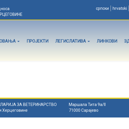
српски
hrvatski
дноса
ЕРЦЕГОВИНЕ
ЛОВАЊА
ПРОЈЕКТИ
ЛЕГИСЛАТИВА
ЛИНКОВИ
З
ЛАРИЈА ЗА ВЕТЕРИНАРСТВО
Маршала Тита 9а/II
и Херцеговине
71000 Сарајево