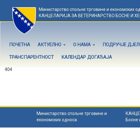
Министарство спољне трговине и економских о
КАНЦЕЛАРИЈА ЗА ВЕТЕРИНАРСТВО БОСНЕ И Х
ПОЧЕТНА
АКТУЕЛНО
О НАМА
ПОДРУЧЈЕ ДЈЕ
ТРАНСПАРЕНТНОСТ
КАЛЕНДАР ДОГАЂАЈА
404
Садржај не постоји
Садржај коју тражите не постоји.
Назад на почетну
.
Министарство спољне трговине и
КАНЦЕ
економских односа
Босне 