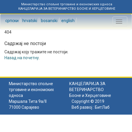
Министарство спољне трговине и економских односа
КАНЦЕЛАРИЈА ЗА ВЕТЕРИНАРСТВО БОСНЕ И ХЕРЦЕГОВИНЕ
српски
hrvatski
bosanski
english
Toggl
naviga
404
Садржај не постоји
Садржај коју тражите не постоји.
Назад на почетну
.
Министарство спољне
КАНЦЕЛАРИЈА ЗА
трговине и економских
ВЕТЕРИНАРСТВО
односа
Босне и Херцеговине
Маршала Тита 9а/II
Copyright © 2019
71000 Сарајево
Веб развој :
БитЛаб