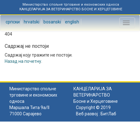
Министарство спољне трговине и економских односа
КАНЦЕЛАРИЈА ЗА ВЕТЕРИНАРСТВО БОСНЕ И ХЕРЦЕГОВИНЕ
српски
hrvatski
bosanski
english
Toggl
naviga
404
Садржај не постоји
Садржај коју тражите не постоји.
Назад на почетну
.
Министарство спољне
КАНЦЕЛАРИЈА ЗА
трговине и економских
ВЕТЕРИНАРСТВО
односа
Босне и Херцеговине
Маршала Тита 9а/II
Copyright © 2019
71000 Сарајево
Веб развој :
БитЛаб