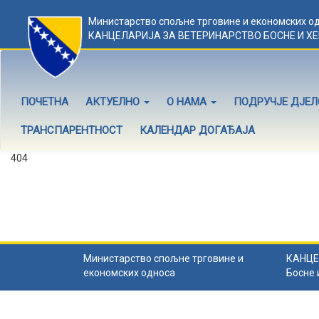
Министарство спољне трговине и економских о
КАНЦЕЛАРИЈА ЗА ВЕТЕРИНАРСТВО БОСНЕ И Х
ПОЧЕТНА
АКТУЕЛНО
О НАМА
ПОДРУЧЈЕ ДЈЕ
ТРАНСПАРЕНТНОСТ
КАЛЕНДАР ДОГАЂАЈА
404
Садржај не постоји
Садржај коју тражите не постоји.
Назад на почетну
.
Министарство спољне трговине и
КАНЦЕ
економских односа
Босне 