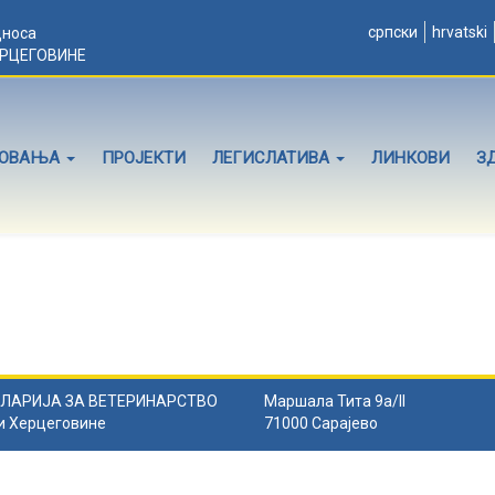
српски
hrvatski
дноса
ЕРЦЕГОВИНЕ
ЛОВАЊА
ПРОЈЕКТИ
ЛЕГИСЛАТИВА
ЛИНКОВИ
З
ЛАРИЈА ЗА ВЕТЕРИНАРСТВО
Маршала Тита 9а/II
и Херцеговине
71000 Сарајево