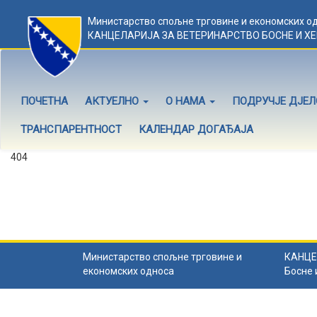
Министарство спољне трговине и економских о
КАНЦЕЛАРИЈА ЗА ВЕТЕРИНАРСТВО БОСНЕ И Х
ПОЧЕТНА
АКТУЕЛНО
О НАМА
ПОДРУЧЈЕ ДЈЕ
ТРАНСПАРЕНТНОСТ
КАЛЕНДАР ДОГАЂАЈА
404
Садржај не постоји
Садржај коју тражите не постоји.
Назад на почетну
.
Министарство спољне трговине и
КАНЦЕ
економских односа
Босне 