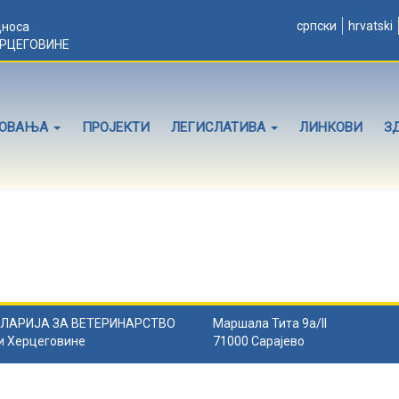
српски
hrvatski
дноса
ЕРЦЕГОВИНЕ
ЛОВАЊА
ПРОЈЕКТИ
ЛЕГИСЛАТИВА
ЛИНКОВИ
З
ЛАРИЈА ЗА ВЕТЕРИНАРСТВО
Маршала Тита 9а/II
и Херцеговине
71000 Сарајево