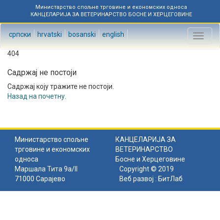
Министарство спољне трговине и економских односа
КАНЦЕЛАРИЈА ЗА ВЕТЕРИНАРСТВО БОСНЕ И ХЕРЦЕГОВИНЕ
српски
hrvatski
bosanski
english
Toggl
naviga
404
Садржај не постоји
Садржај коју тражите не постоји.
Назад на почетну
.
Министарство спољне
КАНЦЕЛАРИЈА ЗА
трговине и економских
ВЕТЕРИНАРСТВО
односа
Босне и Херцеговине
Маршала Тита 9а/II
Copyright © 2019
71000 Сарајево
Веб развој :
БитЛаб