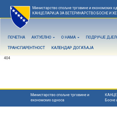
Министарство спољне трговине и економских о
КАНЦЕЛАРИЈА ЗА ВЕТЕРИНАРСТВО БОСНЕ И Х
ПОЧЕТНА
АКТУЕЛНО
О НАМА
ПОДРУЧЈЕ ДЈЕ
ТРАНСПАРЕНТНОСТ
КАЛЕНДАР ДОГАЂАЈА
404
Садржај не постоји
Садржај коју тражите не постоји.
Назад на почетну
.
Министарство спољне трговине и
КАНЦЕ
економских односа
Босне 