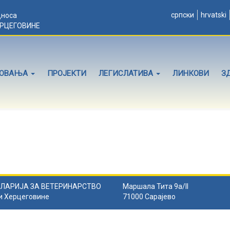
српски
hrvatski
дноса
ЕРЦЕГОВИНЕ
ЛОВАЊА
ПРОЈЕКТИ
ЛЕГИСЛАТИВА
ЛИНКОВИ
З
ЛАРИЈА ЗА ВЕТЕРИНАРСТВО
Маршала Тита 9а/II
и Херцеговине
71000 Сарајево