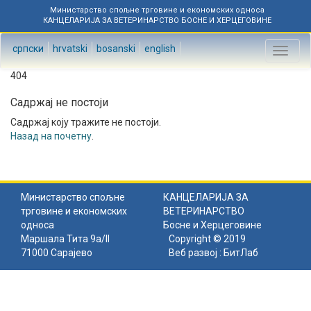
Министарство спољне трговине и економских односа
КАНЦЕЛАРИЈА ЗА ВЕТЕРИНАРСТВО БОСНЕ И ХЕРЦЕГОВИНЕ
српски
hrvatski
bosanski
english
Toggl
naviga
404
Садржај не постоји
Садржај коју тражите не постоји.
Назад на почетну
.
Министарство спољне
КАНЦЕЛАРИЈА ЗА
трговине и економских
ВЕТЕРИНАРСТВО
односа
Босне и Херцеговине
Маршала Тита 9а/II
Copyright © 2019
71000 Сарајево
Веб развој :
БитЛаб