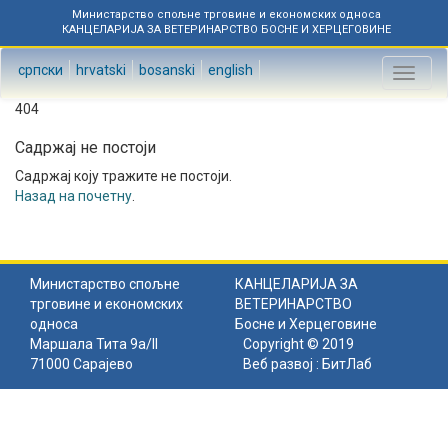
Министарство спољне трговине и економских односа
КАНЦЕЛАРИЈА ЗА ВЕТЕРИНАРСТВО БОСНЕ И ХЕРЦЕГОВИНЕ
српски
hrvatski
bosanski
english
Toggl
naviga
404
Садржај не постоји
Садржај коју тражите не постоји.
Назад на почетну
.
Министарство спољне
КАНЦЕЛАРИЈА ЗА
трговине и економских
ВЕТЕРИНАРСТВО
односа
Босне и Херцеговине
Маршала Тита 9а/II
Copyright © 2019
71000 Сарајево
Веб развој :
БитЛаб