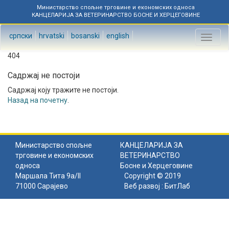
Министарство спољне трговине и економских односа
КАНЦЕЛАРИЈА ЗА ВЕТЕРИНАРСТВО БОСНЕ И ХЕРЦЕГОВИНЕ
српски
hrvatski
bosanski
english
Toggl
naviga
404
Садржај не постоји
Садржај коју тражите не постоји.
Назад на почетну
.
Министарство спољне
КАНЦЕЛАРИЈА ЗА
трговине и економских
ВЕТЕРИНАРСТВО
односа
Босне и Херцеговине
Маршала Тита 9а/II
Copyright © 2019
71000 Сарајево
Веб развој :
БитЛаб