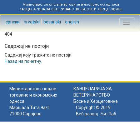
Министарство спољне трговине и економских односа
КАНЦЕЛАРИЈА ЗА ВЕТЕРИНАРСТВО БОСНЕ И ХЕРЦЕГОВИНЕ
српски
hrvatski
bosanski
english
Toggl
naviga
404
Садржај не постоји
Садржај коју тражите не постоји.
Назад на почетну
.
Министарство спољне
КАНЦЕЛАРИЈА ЗА
трговине и економских
ВЕТЕРИНАРСТВО
односа
Босне и Херцеговине
Маршала Тита 9а/II
Copyright © 2019
71000 Сарајево
Веб развој :
БитЛаб