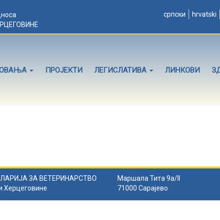
српски
hrvatski
дноса
ЕРЦЕГОВИНЕ
ЛОВАЊА
ПРОЈЕКТИ
ЛЕГИСЛАТИВА
ЛИНКОВИ
З
ЛАРИЈА ЗА ВЕТЕРИНАРСТВО
Маршала Тита 9а/II
и Херцеговине
71000 Сарајево