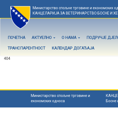
Министарство спољне трговине и економских о
КАНЦЕЛАРИЈА ЗА ВЕТЕРИНАРСТВО БОСНЕ И Х
ПОЧЕТНА
АКТУЕЛНО
О НАМА
ПОДРУЧЈЕ ДЈЕ
ТРАНСПАРЕНТНОСТ
КАЛЕНДАР ДОГАЂАЈА
404
Садржај не постоји
Садржај коју тражите не постоји.
Назад на почетну
.
Министарство спољне трговине и
КАНЦЕ
економских односа
Босне 