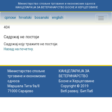
Министарство спољне трговине и економских односа
КАНЦЕЛАРИЈА ЗА ВЕТЕРИНАРСТВО БОСНЕ И ХЕРЦЕГОВИНЕ
српски
hrvatski
bosanski
english
Toggl
naviga
404
Садржај не постоји
Садржај коју тражите не постоји.
Назад на почетну
.
Министарство спољне
КАНЦЕЛАРИЈА ЗА
трговине и економских
ВЕТЕРИНАРСТВО
односа
Босне и Херцеговине
Маршала Тита 9а/II
Copyright © 2019
71000 Сарајево
Веб развој :
БитЛаб