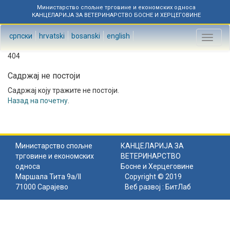
Министарство спољне трговине и економских односа
КАНЦЕЛАРИЈА ЗА ВЕТЕРИНАРСТВО БОСНЕ И ХЕРЦЕГОВИНЕ
српски
hrvatski
bosanski
english
Toggl
naviga
404
Садржај не постоји
Садржај коју тражите не постоји.
Назад на почетну
.
Министарство спољне
КАНЦЕЛАРИЈА ЗА
трговине и економских
ВЕТЕРИНАРСТВО
односа
Босне и Херцеговине
Маршала Тита 9а/II
Copyright © 2019
71000 Сарајево
Веб развој :
БитЛаб