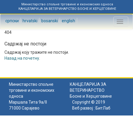
Министарство спољне трговине и економских односа
КАНЦЕЛАРИЈА ЗА ВЕТЕРИНАРСТВО БОСНЕ И ХЕРЦЕГОВИНЕ
српски
hrvatski
bosanski
english
Toggl
naviga
404
Садржај не постоји
Садржај коју тражите не постоји.
Назад на почетну
.
Министарство спољне
КАНЦЕЛАРИЈА ЗА
трговине и економских
ВЕТЕРИНАРСТВО
односа
Босне и Херцеговине
Маршала Тита 9а/II
Copyright © 2019
71000 Сарајево
Веб развој :
БитЛаб