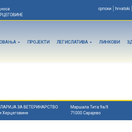
српски
hrvatski
дноса
ЕРЦЕГОВИНЕ
ЛОВАЊА
ПРОЈЕКТИ
ЛЕГИСЛАТИВА
ЛИНКОВИ
З
ЛАРИЈА ЗА ВЕТЕРИНАРСТВО
Маршала Тита 9а/II
и Херцеговине
71000 Сарајево