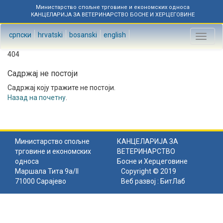
Министарство спољне трговине и економских односа
КАНЦЕЛАРИЈА ЗА ВЕТЕРИНАРСТВО БОСНЕ И ХЕРЦЕГОВИНЕ
српски
hrvatski
bosanski
english
Toggl
naviga
404
Садржај не постоји
Садржај коју тражите не постоји.
Назад на почетну
.
Министарство спољне
КАНЦЕЛАРИЈА ЗА
трговине и економских
ВЕТЕРИНАРСТВО
односа
Босне и Херцеговине
Маршала Тита 9а/II
Copyright © 2019
71000 Сарајево
Веб развој :
БитЛаб