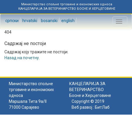
Министарство спољне трговине и економских односа
КАНЦЕЛАРИЈА ЗА ВЕТЕРИНАРСТВО БОСНЕ И ХЕРЦЕГОВИНЕ
српски
hrvatski
bosanski
english
Toggl
naviga
404
Садржај не постоји
Садржај коју тражите не постоји.
Назад на почетну
.
Министарство спољне
КАНЦЕЛАРИЈА ЗА
трговине и економских
ВЕТЕРИНАРСТВО
односа
Босне и Херцеговине
Маршала Тита 9а/II
Copyright © 2019
71000 Сарајево
Веб развој :
БитЛаб