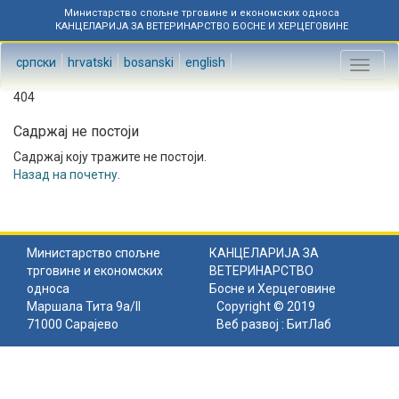
Министарство спољне трговине и економских односа
КАНЦЕЛАРИЈА ЗА ВЕТЕРИНАРСТВО БОСНЕ И ХЕРЦЕГОВИНЕ
српски
hrvatski
bosanski
english
Toggl
naviga
404
Садржај не постоји
Садржај коју тражите не постоји.
Назад на почетну
.
Министарство спољне
КАНЦЕЛАРИЈА ЗА
трговине и економских
ВЕТЕРИНАРСТВО
односа
Босне и Херцеговине
Маршала Тита 9а/II
Copyright © 2019
71000 Сарајево
Веб развој :
БитЛаб