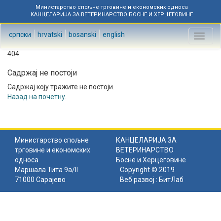
Министарство спољне трговине и економских односа
КАНЦЕЛАРИЈА ЗА ВЕТЕРИНАРСТВО БОСНЕ И ХЕРЦЕГОВИНЕ
српски
hrvatski
bosanski
english
Toggl
naviga
404
Садржај не постоји
Садржај коју тражите не постоји.
Назад на почетну
.
Министарство спољне
КАНЦЕЛАРИЈА ЗА
трговине и економских
ВЕТЕРИНАРСТВО
односа
Босне и Херцеговине
Маршала Тита 9а/II
Copyright © 2019
71000 Сарајево
Веб развој :
БитЛаб