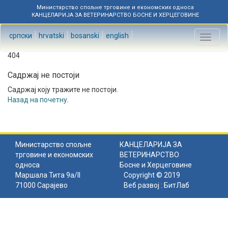
Министарство спољне трговине и економских односа
КАНЦЕЛАРИЈА ЗА ВЕТЕРИНАРСТВО БОСНЕ И ХЕРЦЕГОВИНЕ
српски
hrvatski
bosanski
english
Toggl
naviga
404
Садржај не постоји
Садржај коју тражите не постоји.
Назад на почетну
.
Министарство спољне
КАНЦЕЛАРИЈА ЗА
трговине и економских
ВЕТЕРИНАРСТВО
односа
Босне и Херцеговине
Маршала Тита 9а/II
Copyright © 2019
71000 Сарајево
Веб развој :
БитЛаб