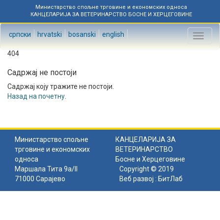
Министарство спољне трговине и економских односа
КАНЦЕЛАРИЈА ЗА ВЕТЕРИНАРСТВО БОСНЕ И ХЕРЦЕГОВИНЕ
српски
hrvatski
bosanski
english
Toggl
naviga
404
Садржај не постоји
Садржај коју тражите не постоји.
Назад на почетну
.
Министарство спољне
КАНЦЕЛАРИЈА ЗА
трговине и економских
ВЕТЕРИНАРСТВО
односа
Босне и Херцеговине
Маршала Тита 9а/II
Copyright © 2019
71000 Сарајево
Веб развој :
БитЛаб