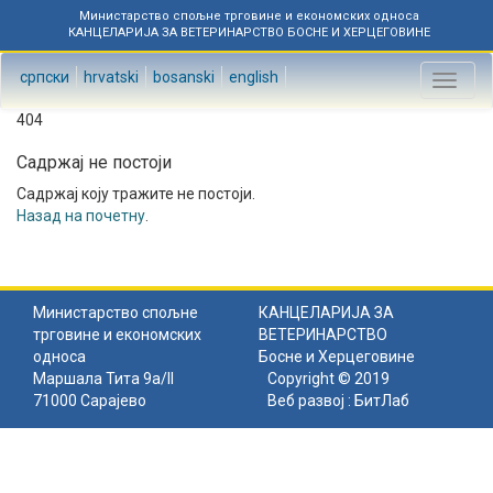
Министарство спољне трговине и економских односа
КАНЦЕЛАРИЈА ЗА ВЕТЕРИНАРСТВО БОСНЕ И ХЕРЦЕГОВИНЕ
српски
hrvatski
bosanski
english
Toggl
naviga
404
Садржај не постоји
Садржај коју тражите не постоји.
Назад на почетну
.
Министарство спољне
КАНЦЕЛАРИЈА ЗА
трговине и економских
ВЕТЕРИНАРСТВО
односа
Босне и Херцеговине
Маршала Тита 9а/II
Copyright © 2019
71000 Сарајево
Веб развој :
БитЛаб