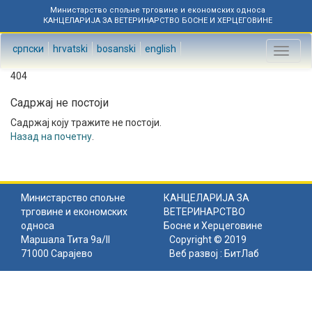
Министарство спољне трговине и економских односа
КАНЦЕЛАРИЈА ЗА ВЕТЕРИНАРСТВО БОСНЕ И ХЕРЦЕГОВИНЕ
српски
hrvatski
bosanski
english
Toggl
naviga
404
Садржај не постоји
Садржај коју тражите не постоји.
Назад на почетну
.
Министарство спољне
КАНЦЕЛАРИЈА ЗА
трговине и економских
ВЕТЕРИНАРСТВО
односа
Босне и Херцеговине
Маршала Тита 9а/II
Copyright © 2019
71000 Сарајево
Веб развој :
БитЛаб