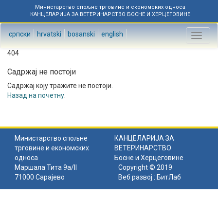
Министарство спољне трговине и економских односа
КАНЦЕЛАРИЈА ЗА ВЕТЕРИНАРСТВО БОСНЕ И ХЕРЦЕГОВИНЕ
српски
hrvatski
bosanski
english
Toggl
naviga
404
Садржај не постоји
Садржај коју тражите не постоји.
Назад на почетну
.
Министарство спољне
КАНЦЕЛАРИЈА ЗА
трговине и економских
ВЕТЕРИНАРСТВО
односа
Босне и Херцеговине
Маршала Тита 9а/II
Copyright © 2019
71000 Сарајево
Веб развој :
БитЛаб