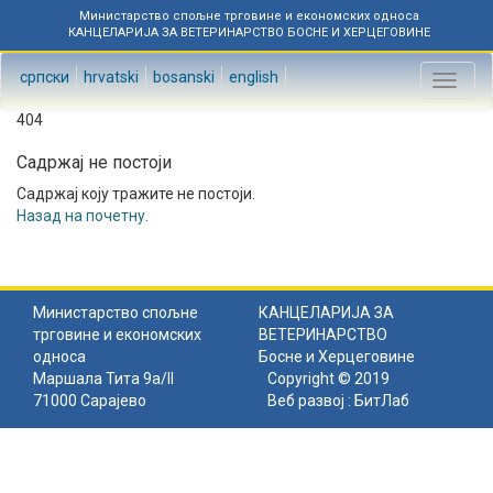
Министарство спољне трговине и економских односа
КАНЦЕЛАРИЈА ЗА ВЕТЕРИНАРСТВО БОСНЕ И ХЕРЦЕГОВИНЕ
српски
hrvatski
bosanski
english
Toggl
naviga
404
Садржај не постоји
Садржај коју тражите не постоји.
Назад на почетну
.
Министарство спољне
КАНЦЕЛАРИЈА ЗА
трговине и економских
ВЕТЕРИНАРСТВО
односа
Босне и Херцеговине
Маршала Тита 9а/II
Copyright © 2019
71000 Сарајево
Веб развој :
БитЛаб