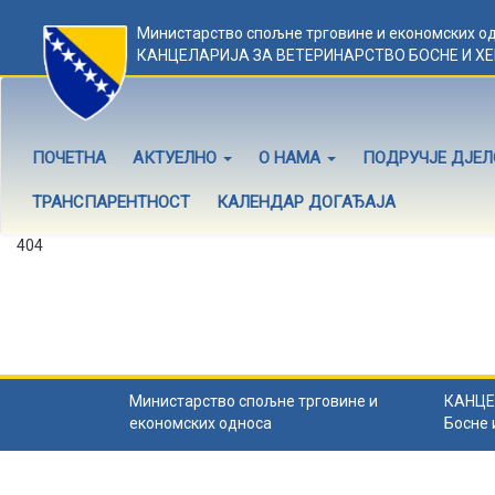
Министарство спољне трговине и економских о
КАНЦЕЛАРИЈА ЗА ВЕТЕРИНАРСТВО БОСНЕ И Х
ПОЧЕТНА
АКТУЕЛНО
О НАМА
ПОДРУЧЈЕ ДЈЕ
ТРАНСПАРЕНТНОСТ
КАЛЕНДАР ДОГАЂАЈА
404
Садржај не постоји
Садржај коју тражите не постоји.
Назад на почетну
.
Министарство спољне трговине и
КАНЦЕ
економских односа
Босне 