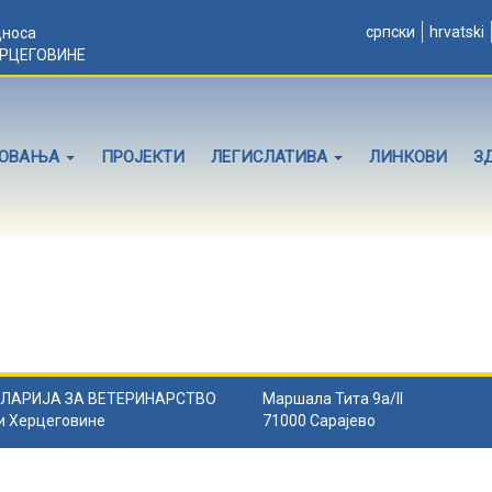
српски
hrvatski
дноса
ЕРЦЕГОВИНЕ
ЛОВАЊА
ПРОЈЕКТИ
ЛЕГИСЛАТИВА
ЛИНКОВИ
З
ЛАРИЈА ЗА ВЕТЕРИНАРСТВО
Маршала Тита 9а/II
и Херцеговине
71000 Сарајево