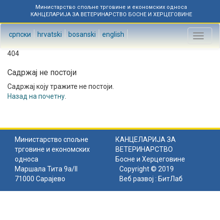
Министарство спољне трговине и економских односа
КАНЦЕЛАРИЈА ЗА ВЕТЕРИНАРСТВО БОСНЕ И ХЕРЦЕГОВИНЕ
српски
hrvatski
bosanski
english
Toggl
naviga
404
Садржај не постоји
Садржај коју тражите не постоји.
Назад на почетну
.
Министарство спољне
КАНЦЕЛАРИЈА ЗА
трговине и економских
ВЕТЕРИНАРСТВО
односа
Босне и Херцеговине
Маршала Тита 9а/II
Copyright © 2019
71000 Сарајево
Веб развој :
БитЛаб