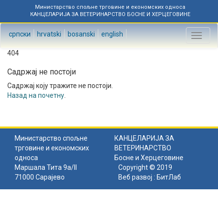
Министарство спољне трговине и економских односа
КАНЦЕЛАРИЈА ЗА ВЕТЕРИНАРСТВО БОСНЕ И ХЕРЦЕГОВИНЕ
српски
hrvatski
bosanski
english
Toggl
naviga
404
Садржај не постоји
Садржај коју тражите не постоји.
Назад на почетну
.
Министарство спољне
КАНЦЕЛАРИЈА ЗА
трговине и економских
ВЕТЕРИНАРСТВО
односа
Босне и Херцеговине
Маршала Тита 9а/II
Copyright © 2019
71000 Сарајево
Веб развој :
БитЛаб