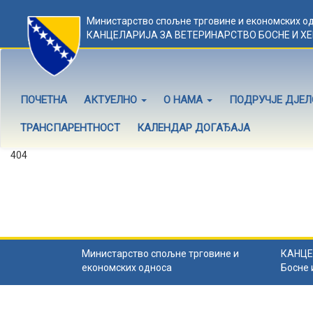
Министарство спољне трговине и економских о
КАНЦЕЛАРИЈА ЗА ВЕТЕРИНАРСТВО БОСНЕ И Х
ПОЧЕТНА
АКТУЕЛНО
О НАМА
ПОДРУЧЈЕ ДЈЕ
ТРАНСПАРЕНТНОСТ
КАЛЕНДАР ДОГАЂАЈА
404
Садржај не постоји
Садржај коју тражите не постоји.
Назад на почетну
.
Министарство спољне трговине и
КАНЦЕ
економских односа
Босне 