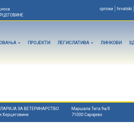
српски
hrvatski
дноса
ЕРЦЕГОВИНЕ
ЛОВАЊА
ПРОЈЕКТИ
ЛЕГИСЛАТИВА
ЛИНКОВИ
З
ЛАРИЈА ЗА ВЕТЕРИНАРСТВО
Маршала Тита 9а/II
и Херцеговине
71000 Сарајево