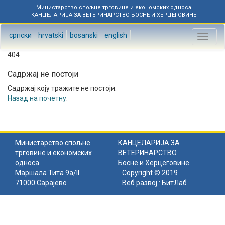
Министарство спољне трговине и економских односа
КАНЦЕЛАРИЈА ЗА ВЕТЕРИНАРСТВО БОСНЕ И ХЕРЦЕГОВИНЕ
српски
hrvatski
bosanski
english
Toggl
naviga
404
Садржај не постоји
Садржај коју тражите не постоји.
Назад на почетну
.
Министарство спољне
КАНЦЕЛАРИЈА ЗА
трговине и економских
ВЕТЕРИНАРСТВО
односа
Босне и Херцеговине
Маршала Тита 9а/II
Copyright © 2019
71000 Сарајево
Веб развој :
БитЛаб