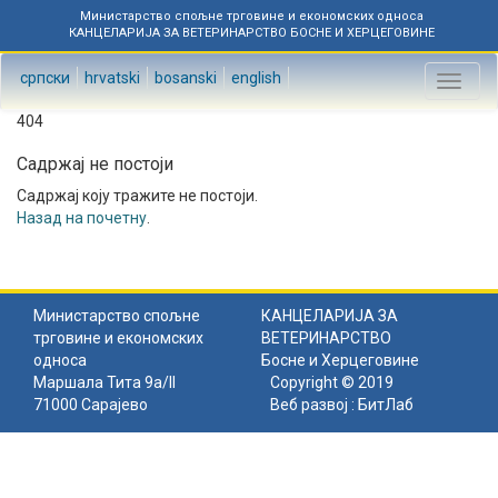
Министарство спољне трговине и економских односа
КАНЦЕЛАРИЈА ЗА ВЕТЕРИНАРСТВО БОСНЕ И ХЕРЦЕГОВИНЕ
српски
hrvatski
bosanski
english
Toggl
naviga
404
Садржај не постоји
Садржај коју тражите не постоји.
Назад на почетну
.
Министарство спољне
КАНЦЕЛАРИЈА ЗА
трговине и економских
ВЕТЕРИНАРСТВО
односа
Босне и Херцеговине
Маршала Тита 9а/II
Copyright © 2019
71000 Сарајево
Веб развој :
БитЛаб