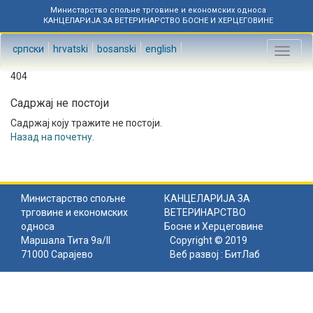
Министарство спољне трговине и економских односа
КАНЦЕЛАРИЈА ЗА ВЕТЕРИНАРСТВО БОСНЕ И ХЕРЦЕГОВИНЕ
српски
hrvatski
bosanski
english
Toggl
naviga
404
Садржај не постоји
Садржај коју тражите не постоји.
Назад на почетну
.
Министарство спољне
КАНЦЕЛАРИЈА ЗА
трговине и економских
ВЕТЕРИНАРСТВО
односа
Босне и Херцеговине
Маршала Тита 9а/II
Copyright © 2019
71000 Сарајево
Веб развој :
БитЛаб