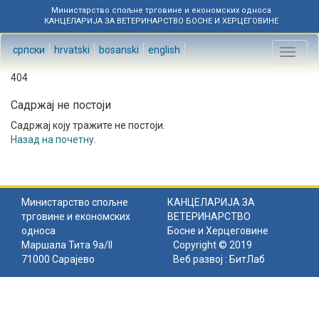
Министарство спољне трговине и економских односа
КАНЦЕЛАРИЈА ЗА ВЕТЕРИНАРСТВО БОСНЕ И ХЕРЦЕГОВИНЕ
српски
hrvatski
bosanski
english
Toggl
naviga
404
Садржај не постоји
Садржај коју тражите не постоји.
Назад на почетну
.
Министарство спољне
КАНЦЕЛАРИЈА ЗА
трговине и економских
ВЕТЕРИНАРСТВО
односа
Босне и Херцеговине
Маршала Тита 9а/II
Copyright © 2019
71000 Сарајево
Веб развој :
БитЛаб