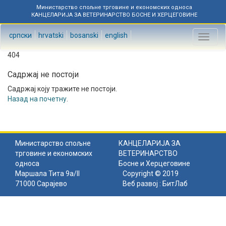
Министарство спољне трговине и економских односа
КАНЦЕЛАРИЈА ЗА ВЕТЕРИНАРСТВО БОСНЕ И ХЕРЦЕГОВИНЕ
српски
hrvatski
bosanski
english
Toggl
naviga
404
Садржај не постоји
Садржај коју тражите не постоји.
Назад на почетну
.
Министарство спољне
КАНЦЕЛАРИЈА ЗА
трговине и економских
ВЕТЕРИНАРСТВО
односа
Босне и Херцеговине
Маршала Тита 9а/II
Copyright © 2019
71000 Сарајево
Веб развој :
БитЛаб