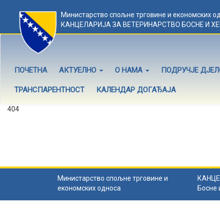
Министарство спољне трговине и економских о
КАНЦЕЛАРИЈА ЗА ВЕТЕРИНАРСТВО БОСНЕ И Х
ПОЧЕТНА
АКТУЕЛНО
О НАМА
ПОДРУЧЈЕ ДЈЕ
ТРАНСПАРЕНТНОСТ
КАЛЕНДАР ДОГАЂАЈА
404
Садржај не постоји
Садржај коју тражите не постоји.
Назад на почетну
.
Министарство спољне трговине и
КАНЦЕ
економских односа
Босне 