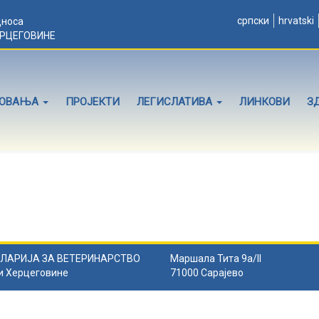
српски
hrvatski
дноса
ЕРЦЕГОВИНЕ
ЛОВАЊА
ПРОЈЕКТИ
ЛЕГИСЛАТИВА
ЛИНКОВИ
З
ЛАРИЈА ЗА ВЕТЕРИНАРСТВО
Маршала Тита 9а/II
и Херцеговине
71000 Сарајево