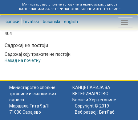
Министарство спољне трговине и економских односа
КАНЦЕЛАРИЈА ЗА ВЕТЕРИНАРСТВО БОСНЕ И ХЕРЦЕГОВИНЕ
српски
hrvatski
bosanski
english
Toggl
naviga
404
Садржај не постоји
Садржај коју тражите не постоји.
Назад на почетну
.
Министарство спољне
КАНЦЕЛАРИЈА ЗА
трговине и економских
ВЕТЕРИНАРСТВО
односа
Босне и Херцеговине
Маршала Тита 9а/II
Copyright © 2019
71000 Сарајево
Веб развој :
БитЛаб