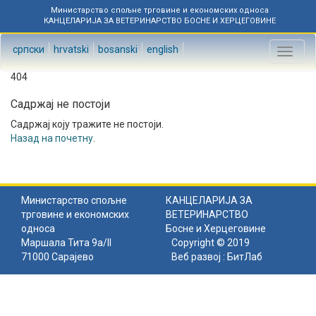
Министарство спољне трговине и економских односа
КАНЦЕЛАРИЈА ЗА ВЕТЕРИНАРСТВО БОСНЕ И ХЕРЦЕГОВИНЕ
српски
hrvatski
bosanski
english
Toggl
naviga
404
Садржај не постоји
Садржај коју тражите не постоји.
Назад на почетну
.
Министарство спољне
КАНЦЕЛАРИЈА ЗА
трговине и економских
ВЕТЕРИНАРСТВО
односа
Босне и Херцеговине
Маршала Тита 9а/II
Copyright © 2019
71000 Сарајево
Веб развој :
БитЛаб