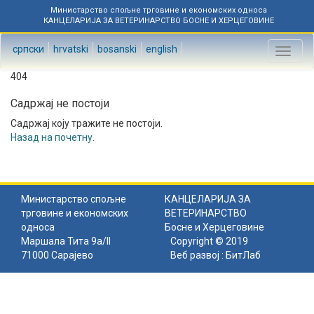
Министарство спољне трговине и економских односа
КАНЦЕЛАРИЈА ЗА ВЕТЕРИНАРСТВО БОСНЕ И ХЕРЦЕГОВИНЕ
српски
hrvatski
bosanski
english
Toggl
naviga
404
Садржај не постоји
Садржај коју тражите не постоји.
Назад на почетну
.
Министарство спољне
КАНЦЕЛАРИЈА ЗА
трговине и економских
ВЕТЕРИНАРСТВО
односа
Босне и Херцеговине
Маршала Тита 9а/II
Copyright © 2019
71000 Сарајево
Веб развој :
БитЛаб