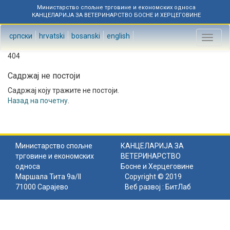
Министарство спољне трговине и економских односа
КАНЦЕЛАРИЈА ЗА ВЕТЕРИНАРСТВО БОСНЕ И ХЕРЦЕГОВИНЕ
српски
hrvatski
bosanski
english
Toggl
naviga
404
Садржај не постоји
Садржај коју тражите не постоји.
Назад на почетну
.
Министарство спољне
КАНЦЕЛАРИЈА ЗА
трговине и економских
ВЕТЕРИНАРСТВО
односа
Босне и Херцеговине
Маршала Тита 9а/II
Copyright © 2019
71000 Сарајево
Веб развој :
БитЛаб