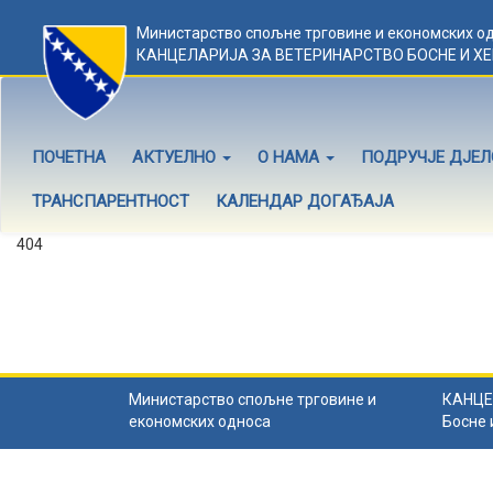
Министарство спољне трговине и економских о
КАНЦЕЛАРИЈА ЗА ВЕТЕРИНАРСТВО БОСНЕ И Х
ПОЧЕТНА
АКТУЕЛНО
О НАМА
ПОДРУЧЈЕ ДЈЕ
ТРАНСПАРЕНТНОСТ
КАЛЕНДАР ДОГАЂАЈА
404
Садржај не постоји
Садржај коју тражите не постоји.
Назад на почетну
.
Министарство спољне трговине и
КАНЦЕ
економских односа
Босне 