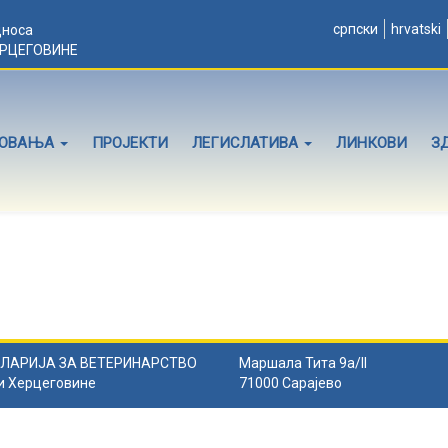
српски
hrvatski
дноса
ЕРЦЕГОВИНЕ
ЛОВАЊА
ПРОЈЕКТИ
ЛЕГИСЛАТИВА
ЛИНКОВИ
З
ЛАРИЈА ЗА ВЕТЕРИНАРСТВО
Маршала Тита 9а/II
и Херцеговине
71000 Сарајево