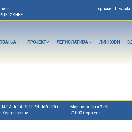
српски
hrvatski
дноса
ЕРЦЕГОВИНЕ
ЛОВАЊА
ПРОЈЕКТИ
ЛЕГИСЛАТИВА
ЛИНКОВИ
З
ЛАРИЈА ЗА ВЕТЕРИНАРСТВО
Маршала Тита 9а/II
и Херцеговине
71000 Сарајево