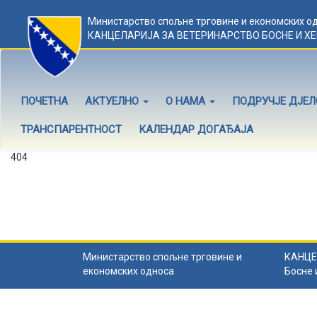
Министарство спољне трговине и економских о
КАНЦЕЛАРИЈА ЗА ВЕТЕРИНАРСТВО БОСНЕ И Х
ПОЧЕТНА
АКТУЕЛНО
О НАМА
ПОДРУЧЈЕ ДЈЕ
ТРАНСПАРЕНТНОСТ
КАЛЕНДАР ДОГАЂАЈА
404
Садржај не постоји
Садржај коју тражите не постоји.
Назад на почетну
.
Министарство спољне трговине и
КАНЦЕ
економских односа
Босне 