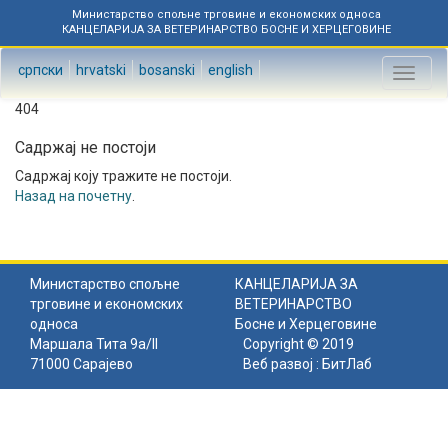
Министарство спољне трговине и економских односа
КАНЦЕЛАРИЈА ЗА ВЕТЕРИНАРСТВО БОСНЕ И ХЕРЦЕГОВИНЕ
српски
hrvatski
bosanski
english
Toggl
naviga
404
Садржај не постоји
Садржај коју тражите не постоји.
Назад на почетну
.
Министарство спољне
КАНЦЕЛАРИЈА ЗА
трговине и економских
ВЕТЕРИНАРСТВО
односа
Босне и Херцеговине
Маршала Тита 9а/II
Copyright © 2019
71000 Сарајево
Веб развој :
БитЛаб